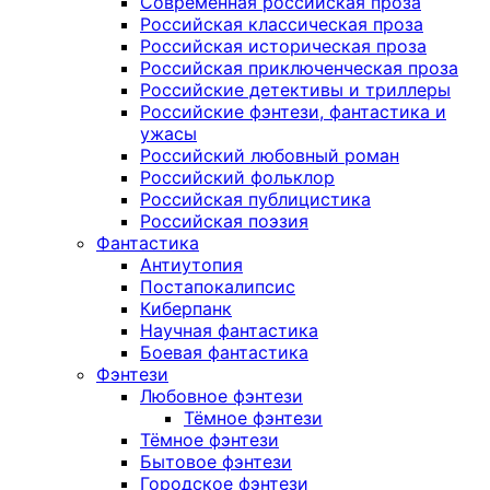
Современная российская проза
Российская классическая проза
Российская историческая проза
Российская приключенческая проза
Российские детективы и триллеры
Российские фэнтези, фантастика и
ужасы
Российский любовный роман
Российский фольклор
Российская публицистика
Российская поэзия
Фантастика
Антиутопия
Постапокалипсис
Киберпанк
Научная фантастика
Боевая фантастика
Фэнтези
Любовное фэнтези
Тёмное фэнтези
Тёмное фэнтези
Бытовое фэнтези
Городское фэнтези