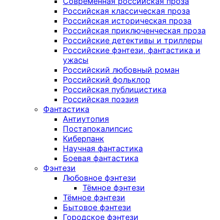
Современная российская проза
Российская классическая проза
Российская историческая проза
Российская приключенческая проза
Российские детективы и триллеры
Российские фэнтези, фантастика и
ужасы
Российский любовный роман
Российский фольклор
Российская публицистика
Российская поэзия
Фантастика
Антиутопия
Постапокалипсис
Киберпанк
Научная фантастика
Боевая фантастика
Фэнтези
Любовное фэнтези
Тёмное фэнтези
Тёмное фэнтези
Бытовое фэнтези
Городское фэнтези