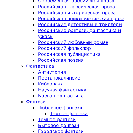
Современная российская проза
Российская классическая проза
Российская историческая проза
Российская приключенческая проза
Российские детективы и триллеры
Российские фэнтези, фантастика и
ужасы
Российский любовный роман
Российский фольклор
Российская публицистика
Российская поэзия
Фантастика
Антиутопия
Постапокалипсис
Киберпанк
Научная фантастика
Боевая фантастика
Фэнтези
Любовное фэнтези
Тёмное фэнтези
Тёмное фэнтези
Бытовое фэнтези
Городское фэнтези