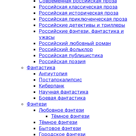
Современная российская проза
Российская классическая проза
Российская историческая проза
Российская приключенческая проза
Российские детективы и триллеры
Российские фэнтези, фантастика и
ужасы
Российский любовный роман
Российский фольклор
Российская публицистика
Российская поэзия
Фантастика
Антиутопия
Постапокалипсис
Киберпанк
Научная фантастика
Боевая фантастика
Фэнтези
Любовное фэнтези
Тёмное фэнтези
Тёмное фэнтези
Бытовое фэнтези
Городское фэнтези