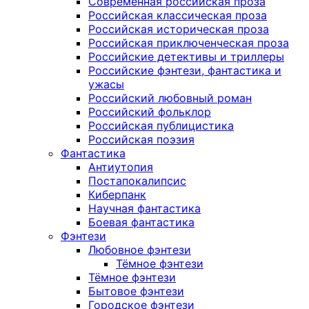
Современная российская проза
Российская классическая проза
Российская историческая проза
Российская приключенческая проза
Российские детективы и триллеры
Российские фэнтези, фантастика и
ужасы
Российский любовный роман
Российский фольклор
Российская публицистика
Российская поэзия
Фантастика
Антиутопия
Постапокалипсис
Киберпанк
Научная фантастика
Боевая фантастика
Фэнтези
Любовное фэнтези
Тёмное фэнтези
Тёмное фэнтези
Бытовое фэнтези
Городское фэнтези