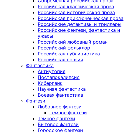
Современная российская проза
Российская классическая проза
Российская историческая проза
Российская приключенческая проза
Российские детективы и триллеры
Российские фэнтези, фантастика и
ужасы
Российский любовный роман
Российский фольклор
Российская публицистика
Российская поэзия
Фантастика
Антиутопия
Постапокалипсис
Киберпанк
Научная фантастика
Боевая фантастика
Фэнтези
Любовное фэнтези
Тёмное фэнтези
Тёмное фэнтези
Бытовое фэнтези
Городское фэнтези