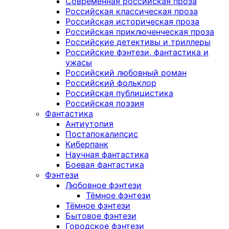
Современная российская проза
Российская классическая проза
Российская историческая проза
Российская приключенческая проза
Российские детективы и триллеры
Российские фэнтези, фантастика и
ужасы
Российский любовный роман
Российский фольклор
Российская публицистика
Российская поэзия
Фантастика
Антиутопия
Постапокалипсис
Киберпанк
Научная фантастика
Боевая фантастика
Фэнтези
Любовное фэнтези
Тёмное фэнтези
Тёмное фэнтези
Бытовое фэнтези
Городское фэнтези