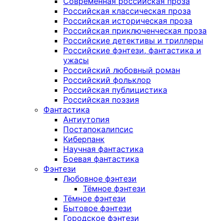
Современная российская проза
Российская классическая проза
Российская историческая проза
Российская приключенческая проза
Российские детективы и триллеры
Российские фэнтези, фантастика и
ужасы
Российский любовный роман
Российский фольклор
Российская публицистика
Российская поэзия
Фантастика
Антиутопия
Постапокалипсис
Киберпанк
Научная фантастика
Боевая фантастика
Фэнтези
Любовное фэнтези
Тёмное фэнтези
Тёмное фэнтези
Бытовое фэнтези
Городское фэнтези