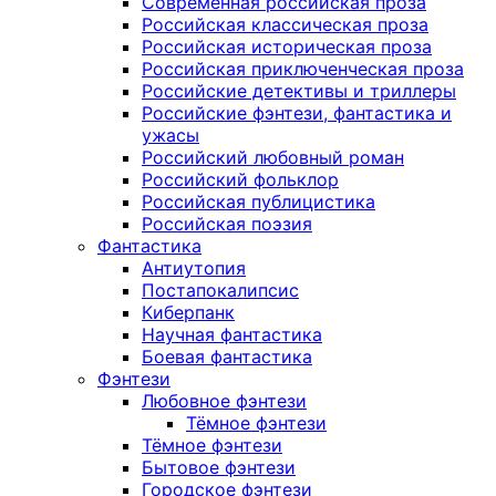
Современная российская проза
Российская классическая проза
Российская историческая проза
Российская приключенческая проза
Российские детективы и триллеры
Российские фэнтези, фантастика и
ужасы
Российский любовный роман
Российский фольклор
Российская публицистика
Российская поэзия
Фантастика
Антиутопия
Постапокалипсис
Киберпанк
Научная фантастика
Боевая фантастика
Фэнтези
Любовное фэнтези
Тёмное фэнтези
Тёмное фэнтези
Бытовое фэнтези
Городское фэнтези