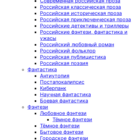
Современная российская проза
Российская классическая проза
Российская историческая проза
Российская приключенческая проза
Российские детективы и триллеры
Российские фэнтези, фантастика и
ужасы
Российский любовный роман
Российский фольклор
Российская публицистика
Российская поэзия
Фантастика
Антиутопия
Постапокалипсис
Киберпанк
Научная фантастика
Боевая фантастика
Фэнтези
Любовное фэнтези
Тёмное фэнтези
Тёмное фэнтези
Бытовое фэнтези
Городское фэнтези