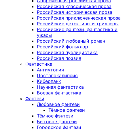
Современная российская проза
Российская классическая проза
Российская историческая проза
Российская приключенческая проза
Российские детективы и триллеры
Российские фэнтези, фантастика и
ужасы
Российский любовный роман
Российский фольклор
Российская публицистика
Российская поэзия
Фантастика
Антиутопия
Постапокалипсис
Киберпанк
Научная фантастика
Боевая фантастика
Фэнтези
Любовное фэнтези
Тёмное фэнтези
Тёмное фэнтези
Бытовое фэнтези
Городское фэнтези