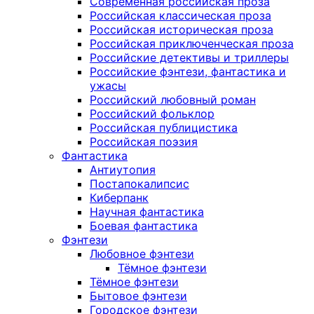
Современная российская проза
Российская классическая проза
Российская историческая проза
Российская приключенческая проза
Российские детективы и триллеры
Российские фэнтези, фантастика и
ужасы
Российский любовный роман
Российский фольклор
Российская публицистика
Российская поэзия
Фантастика
Антиутопия
Постапокалипсис
Киберпанк
Научная фантастика
Боевая фантастика
Фэнтези
Любовное фэнтези
Тёмное фэнтези
Тёмное фэнтези
Бытовое фэнтези
Городское фэнтези