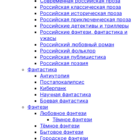
Современная российская проза
Российская классическая проза
Российская историческая проза
Российская приключенческая проза
Российские детективы и триллеры
Российские фэнтези, фантастика и
ужасы
Российский любовный роман
Российский фольклор
Российская публицистика
Российская поэзия
Фантастика
Антиутопия
Постапокалипсис
Киберпанк
Научная фантастика
Боевая фантастика
Фэнтези
Любовное фэнтези
Тёмное фэнтези
Тёмное фэнтези
Бытовое фэнтези
Городское фэнтези