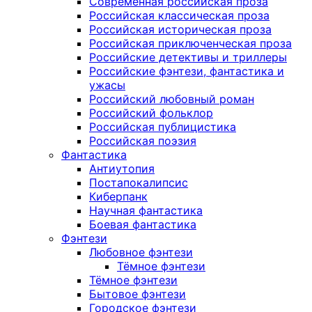
Современная российская проза
Российская классическая проза
Российская историческая проза
Российская приключенческая проза
Российские детективы и триллеры
Российские фэнтези, фантастика и
ужасы
Российский любовный роман
Российский фольклор
Российская публицистика
Российская поэзия
Фантастика
Антиутопия
Постапокалипсис
Киберпанк
Научная фантастика
Боевая фантастика
Фэнтези
Любовное фэнтези
Тёмное фэнтези
Тёмное фэнтези
Бытовое фэнтези
Городское фэнтези