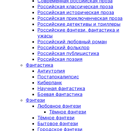
Современная российская проза
Российская классическая проза
Российская историческая проза
Российская приключенческая проза
Российские детективы и триллеры
Российские фэнтези, фантастика и
ужасы
Российский любовный роман
Российский фольклор
Российская публицистика
Российская поэзия
Фантастика
Антиутопия
Постапокалипсис
Киберпанк
Научная фантастика
Боевая фантастика
Фэнтези
Любовное фэнтези
Тёмное фэнтези
Тёмное фэнтези
Бытовое фэнтези
Городское фэнтези