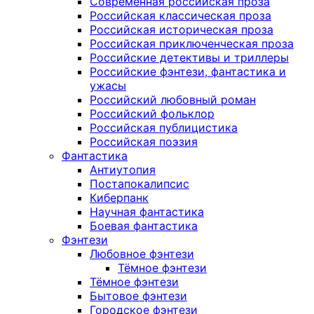
Современная российская проза
Российская классическая проза
Российская историческая проза
Российская приключенческая проза
Российские детективы и триллеры
Российские фэнтези, фантастика и
ужасы
Российский любовный роман
Российский фольклор
Российская публицистика
Российская поэзия
Фантастика
Антиутопия
Постапокалипсис
Киберпанк
Научная фантастика
Боевая фантастика
Фэнтези
Любовное фэнтези
Тёмное фэнтези
Тёмное фэнтези
Бытовое фэнтези
Городское фэнтези