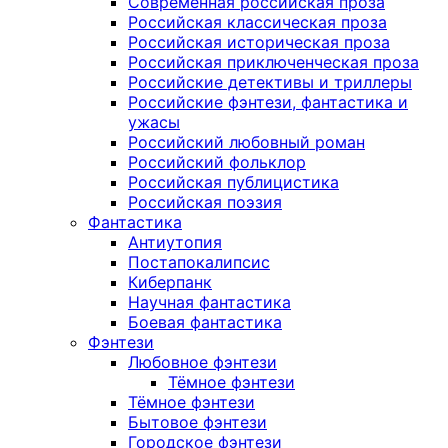
Современная российская проза
Российская классическая проза
Российская историческая проза
Российская приключенческая проза
Российские детективы и триллеры
Российские фэнтези, фантастика и
ужасы
Российский любовный роман
Российский фольклор
Российская публицистика
Российская поэзия
Фантастика
Антиутопия
Постапокалипсис
Киберпанк
Научная фантастика
Боевая фантастика
Фэнтези
Любовное фэнтези
Тёмное фэнтези
Тёмное фэнтези
Бытовое фэнтези
Городское фэнтези