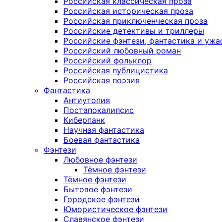
Российская классическая проза
Российская историческая проза
Российская приключенческая проза
Российские детективы и триллеры
Российские фэнтези, фантастика и ужа
Российский любовный роман
Российский фольклор
Российская публицистика
Российская поэзия
Фантастика
Антиутопия
Постапокалипсис
Киберпанк
Научная фантастика
Боевая фантастика
Фэнтези
Любовное фэнтези
Тёмное фэнтези
Тёмное фэнтези
Бытовое фэнтези
Городское фэнтези
Юмористическое фэнтези
Славянское фэнтези