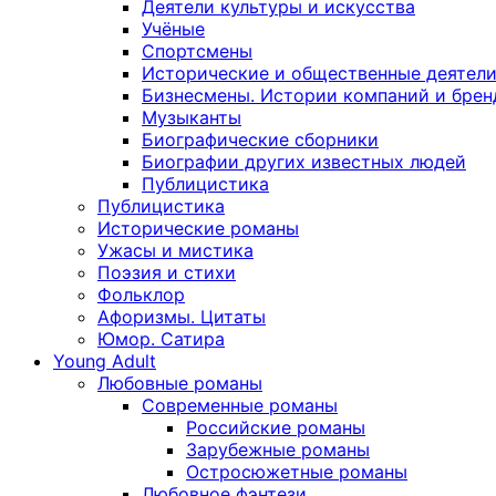
Деятели культуры и искусства
Учёные
Спортсмены
Исторические и общественные деятел
Бизнесмены. Истории компаний и брен
Музыканты
Биографические сборники
Биографии других известных людей
Публицистика
Публицистика
Исторические романы
Ужасы и мистика
Поэзия и стихи
Фольклор
Афоризмы. Цитаты
Юмор. Сатира
Young Adult
Любовные романы
Современные романы
Российские романы
Зарубежные романы
Остросюжетные романы
Любовное фэнтези