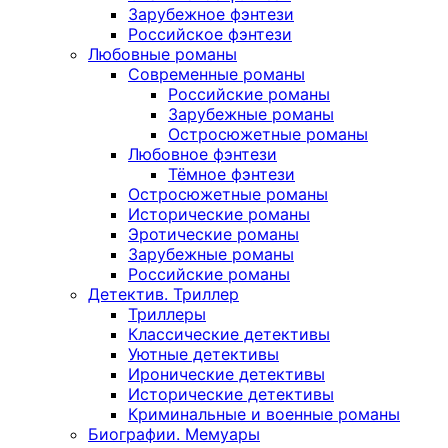
Зарубежное фэнтези
Российское фэнтези
Любовные романы
Современные романы
Российские романы
Зарубежные романы
Остросюжетные романы
Любовное фэнтези
Тёмное фэнтези
Остросюжетные романы
Исторические романы
Эротические романы
Зарубежные романы
Российские романы
Детектив. Триллер
Триллеры
Классические детективы
Уютные детективы
Иронические детективы
Исторические детективы
Криминальные и военные романы
Биографии. Мемуары