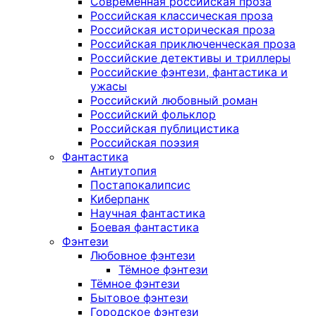
Современная российская проза
Российская классическая проза
Российская историческая проза
Российская приключенческая проза
Российские детективы и триллеры
Российские фэнтези, фантастика и
ужасы
Российский любовный роман
Российский фольклор
Российская публицистика
Российская поэзия
Фантастика
Антиутопия
Постапокалипсис
Киберпанк
Научная фантастика
Боевая фантастика
Фэнтези
Любовное фэнтези
Тёмное фэнтези
Тёмное фэнтези
Бытовое фэнтези
Городское фэнтези