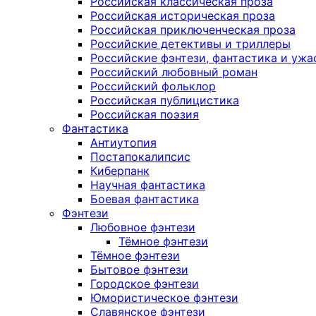
Российская классическая проза
Российская историческая проза
Российская приключенческая проза
Российские детективы и триллеры
Российские фэнтези, фантастика и ужа
Российский любовный роман
Российский фольклор
Российская публицистика
Российская поэзия
Фантастика
Антиутопия
Постапокалипсис
Киберпанк
Научная фантастика
Боевая фантастика
Фэнтези
Любовное фэнтези
Тёмное фэнтези
Тёмное фэнтези
Бытовое фэнтези
Городское фэнтези
Юмористическое фэнтези
Славянское фэнтези