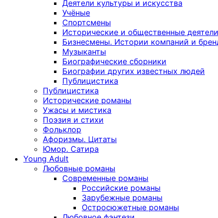
Деятели культуры и искусства
Учёные
Спортсмены
Исторические и общественные деятел
Бизнесмены. Истории компаний и брен
Музыканты
Биографические сборники
Биографии других известных людей
Публицистика
Публицистика
Исторические романы
Ужасы и мистика
Поэзия и стихи
Фольклор
Афоризмы. Цитаты
Юмор. Сатира
Young Adult
Любовные романы
Современные романы
Российские романы
Зарубежные романы
Остросюжетные романы
Любовное фэнтези