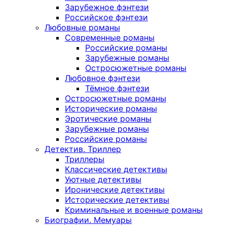
Зарубежное фэнтези
Российское фэнтези
Любовные романы
Современные романы
Российские романы
Зарубежные романы
Остросюжетные романы
Любовное фэнтези
Тёмное фэнтези
Остросюжетные романы
Исторические романы
Эротические романы
Зарубежные романы
Российские романы
Детектив. Триллер
Триллеры
Классические детективы
Уютные детективы
Иронические детективы
Исторические детективы
Криминальные и военные романы
Биографии. Мемуары