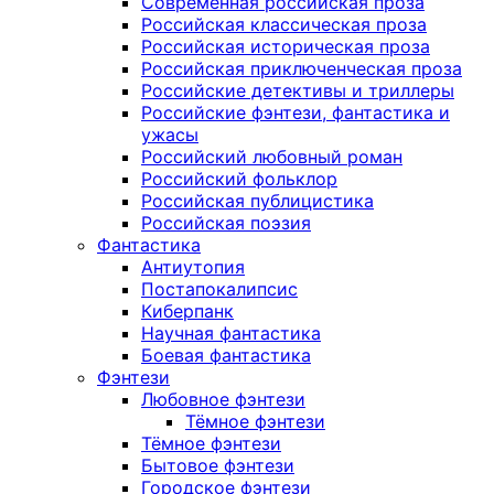
Современная российская проза
Российская классическая проза
Российская историческая проза
Российская приключенческая проза
Российские детективы и триллеры
Российские фэнтези, фантастика и
ужасы
Российский любовный роман
Российский фольклор
Российская публицистика
Российская поэзия
Фантастика
Антиутопия
Постапокалипсис
Киберпанк
Научная фантастика
Боевая фантастика
Фэнтези
Любовное фэнтези
Тёмное фэнтези
Тёмное фэнтези
Бытовое фэнтези
Городское фэнтези