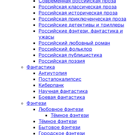
Современная российская проза
Российская классическая проза
Российская историческая проза
Российская приключенческая проза
Российские детективы и триллеры
Российские фэнтези, фантастика и
ужасы
Российский любовный роман
Российский фольклор
Российская публицистика
Российская поэзия
Фантастика
Антиутопия
Постапокалипсис
Киберпанк
Научная фантастика
Боевая фантастика
Фэнтези
Любовное фэнтези
Тёмное фэнтези
Тёмное фэнтези
Бытовое фэнтези
Городское фэнтези