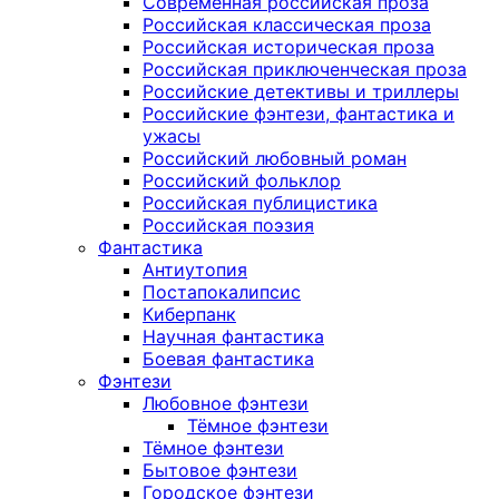
Современная российская проза
Российская классическая проза
Российская историческая проза
Российская приключенческая проза
Российские детективы и триллеры
Российские фэнтези, фантастика и
ужасы
Российский любовный роман
Российский фольклор
Российская публицистика
Российская поэзия
Фантастика
Антиутопия
Постапокалипсис
Киберпанк
Научная фантастика
Боевая фантастика
Фэнтези
Любовное фэнтези
Тёмное фэнтези
Тёмное фэнтези
Бытовое фэнтези
Городское фэнтези