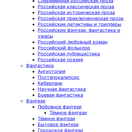
Современная российская проза
Российская классическая проза
Российская историческая проза
Российская приключенческая проза
Российские детективы и триллеры
Российские фэнтези, фантастика и
ужасы
Российский любовный роман
Российский фольклор
Российская публицистика
Российская поэзия
Фантастика
Антиутопия
Постапокалипсис
Киберпанк
Научная фантастика
Боевая фантастика
Фэнтези
Любовное фэнтези
Тёмное фэнтези
Тёмное фэнтези
Бытовое фэнтези
Городское фэнтези