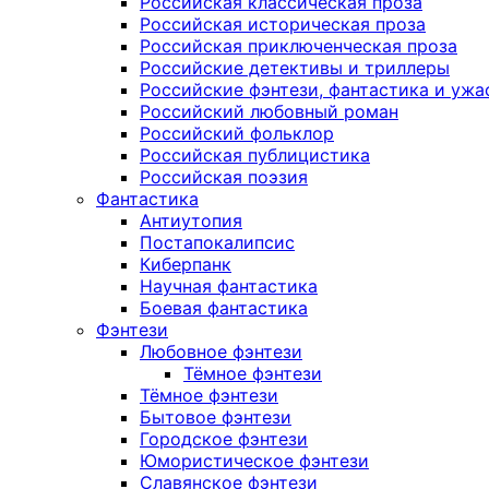
Российская классическая проза
Российская историческая проза
Российская приключенческая проза
Российские детективы и триллеры
Российские фэнтези, фантастика и ужа
Российский любовный роман
Российский фольклор
Российская публицистика
Российская поэзия
Фантастика
Антиутопия
Постапокалипсис
Киберпанк
Научная фантастика
Боевая фантастика
Фэнтези
Любовное фэнтези
Тёмное фэнтези
Тёмное фэнтези
Бытовое фэнтези
Городское фэнтези
Юмористическое фэнтези
Славянское фэнтези