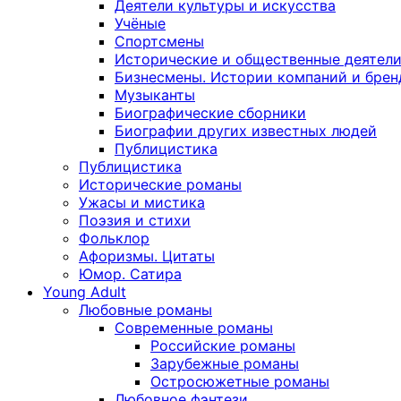
Деятели культуры и искусства
Учёные
Спортсмены
Исторические и общественные деятел
Бизнесмены. Истории компаний и брен
Музыканты
Биографические сборники
Биографии других известных людей
Публицистика
Публицистика
Исторические романы
Ужасы и мистика
Поэзия и стихи
Фольклор
Афоризмы. Цитаты
Юмор. Сатира
Young Adult
Любовные романы
Современные романы
Российские романы
Зарубежные романы
Остросюжетные романы
Любовное фэнтези