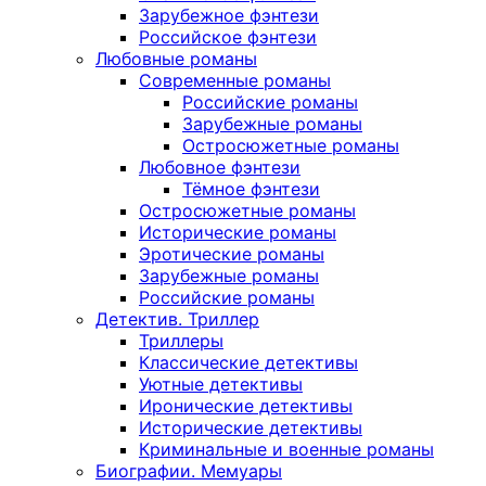
Зарубежное фэнтези
Российское фэнтези
Любовные романы
Современные романы
Российские романы
Зарубежные романы
Остросюжетные романы
Любовное фэнтези
Тёмное фэнтези
Остросюжетные романы
Исторические романы
Эротические романы
Зарубежные романы
Российские романы
Детектив. Триллер
Триллеры
Классические детективы
Уютные детективы
Иронические детективы
Исторические детективы
Криминальные и военные романы
Биографии. Мемуары