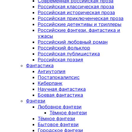
Современная российская проза
Российская классическая проза
Российская историческая проза
Российская приключенческая проза
Российские детективы и триллеры
Российские фэнтези, фантастика и
ужасы
Российский любовный роман
Российский фольклор
Российская публицистика
Российская поэзия
Фантастика
Антиутопия
Постапокалипсис
Киберпанк
Научная фантастика
Боевая фантастика
Фэнтези
Любовное фэнтези
Тёмное фэнтези
Тёмное фэнтези
Бытовое фэнтези
Городское фэнтези