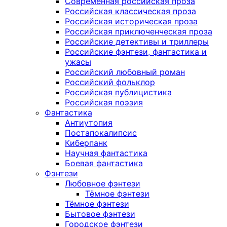
Современная российская проза
Российская классическая проза
Российская историческая проза
Российская приключенческая проза
Российские детективы и триллеры
Российские фэнтези, фантастика и
ужасы
Российский любовный роман
Российский фольклор
Российская публицистика
Российская поэзия
Фантастика
Антиутопия
Постапокалипсис
Киберпанк
Научная фантастика
Боевая фантастика
Фэнтези
Любовное фэнтези
Тёмное фэнтези
Тёмное фэнтези
Бытовое фэнтези
Городское фэнтези