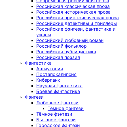
Современная российская проза
Российская классическая проза
Российская историческая проза
Российская приключенческая проза
Российские детективы и триллеры
Российские фэнтези, фантастика и
ужасы
Российский любовный роман
Российский фольклор
Российская публицистика
Российская поэзия
Фантастика
Антиутопия
Постапокалипсис
Киберпанк
Научная фантастика
Боевая фантастика
Фэнтези
Любовное фэнтези
Тёмное фэнтези
Тёмное фэнтези
Бытовое фэнтези
Городское фэнтези