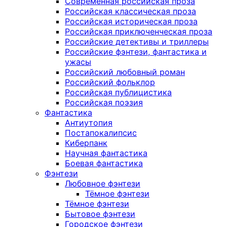
Современная российская проза
Российская классическая проза
Российская историческая проза
Российская приключенческая проза
Российские детективы и триллеры
Российские фэнтези, фантастика и
ужасы
Российский любовный роман
Российский фольклор
Российская публицистика
Российская поэзия
Фантастика
Антиутопия
Постапокалипсис
Киберпанк
Научная фантастика
Боевая фантастика
Фэнтези
Любовное фэнтези
Тёмное фэнтези
Тёмное фэнтези
Бытовое фэнтези
Городское фэнтези