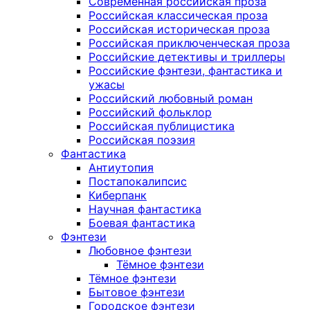
Современная российская проза
Российская классическая проза
Российская историческая проза
Российская приключенческая проза
Российские детективы и триллеры
Российские фэнтези, фантастика и
ужасы
Российский любовный роман
Российский фольклор
Российская публицистика
Российская поэзия
Фантастика
Антиутопия
Постапокалипсис
Киберпанк
Научная фантастика
Боевая фантастика
Фэнтези
Любовное фэнтези
Тёмное фэнтези
Тёмное фэнтези
Бытовое фэнтези
Городское фэнтези