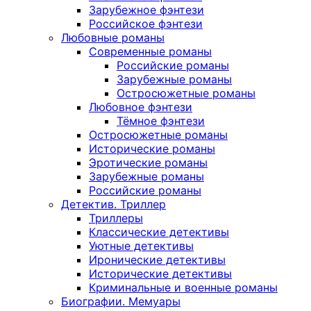
Зарубежное фэнтези
Российское фэнтези
Любовные романы
Современные романы
Российские романы
Зарубежные романы
Остросюжетные романы
Любовное фэнтези
Тёмное фэнтези
Остросюжетные романы
Исторические романы
Эротические романы
Зарубежные романы
Российские романы
Детектив. Триллер
Триллеры
Классические детективы
Уютные детективы
Иронические детективы
Исторические детективы
Криминальные и военные романы
Биографии. Мемуары