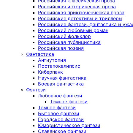
Российская классическая проза
Российская историческая проза
Российская приключенческая проза
Российские детективы и триллеры
Российские фэнтези, фантастика и ужа
Российский любовный роман
Российский фольклор
Российская публицистика
Российская поэзия
Фантастика
Антиутопия
Постапокалипсис
Киберпанк
Научная фантастика
Боевая фантастика
Фэнтези
Любовное фэнтези
Тёмное фэнтези
Тёмное фэнтези
Бытовое фэнтези
Городское фэнтези
Юмористическое фэнтези
Славянское фэнтези