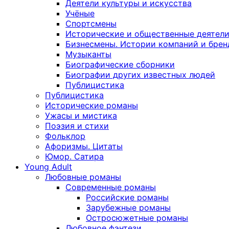
Деятели культуры и искусства
Учёные
Спортсмены
Исторические и общественные деятел
Бизнесмены. Истории компаний и брен
Музыканты
Биографические сборники
Биографии других известных людей
Публицистика
Публицистика
Исторические романы
Ужасы и мистика
Поэзия и стихи
Фольклор
Афоризмы. Цитаты
Юмор. Сатира
Young Adult
Любовные романы
Современные романы
Российские романы
Зарубежные романы
Остросюжетные романы
Любовное фэнтези