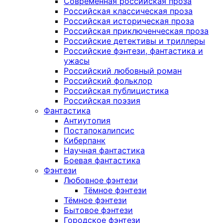
Современная российская проза
Российская классическая проза
Российская историческая проза
Российская приключенческая проза
Российские детективы и триллеры
Российские фэнтези, фантастика и
ужасы
Российский любовный роман
Российский фольклор
Российская публицистика
Российская поэзия
Фантастика
Антиутопия
Постапокалипсис
Киберпанк
Научная фантастика
Боевая фантастика
Фэнтези
Любовное фэнтези
Тёмное фэнтези
Тёмное фэнтези
Бытовое фэнтези
Городское фэнтези