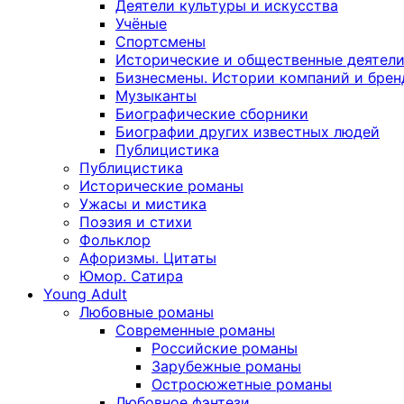
Деятели культуры и искусства
Учёные
Спортсмены
Исторические и общественные деятел
Бизнесмены. Истории компаний и брен
Музыканты
Биографические сборники
Биографии других известных людей
Публицистика
Публицистика
Исторические романы
Ужасы и мистика
Поэзия и стихи
Фольклор
Афоризмы. Цитаты
Юмор. Сатира
Young Adult
Любовные романы
Современные романы
Российские романы
Зарубежные романы
Остросюжетные романы
Любовное фэнтези