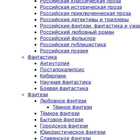
Российская классическая проза
Российская историческая проза
Российская приключенческая проза
Российские детективы и триллеры
Российские фэнтези, фантастика и ужа
Российский любовный роман
Российский фольклор
Российская публицистика
Российская поэзия
Фантастика
Антиутопия
Постапокалипсис
Киберпанк
Научная фантастика
Боевая фантастика
Фэнтези
Любовное фэнтези
Тёмное фэнтези
Тёмное фэнтези
Бытовое фэнтези
Городское фэнтези
Юмористическое фэнтези
Славянское фэнтези