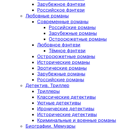
Зарубежное фэнтези
Российское фэнтези
Любовные романы
Современные романы
Российские романы
Зарубежные романы
Остросюжетные романы
Любовное фэнтези
Тёмное фэнтези
Остросюжетные романы
Исторические романы
Эротические романы
Зарубежные романы
Российские романы
Детектив. Триллер
Триллеры
Классические детективы
Уютные детективы
Иронические детективы
Исторические детективы
Криминальные и военные романы
Биографии. Мемуары