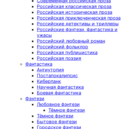
Современная российская проза
Российская классическая проза
Российская историческая проза
Российская приключенческая проза
Российские детективы и триллеры
Российские фэнтези, фантастика и
ужасы
Российский любовный роман
Российский фольклор
Российская публицистика
Российская поэзия
Фантастика
Антиутопия
Постапокалипсис
Киберпанк
Научная фантастика
Боевая фантастика
Фэнтези
Любовное фэнтези
Тёмное фэнтези
Тёмное фэнтези
Бытовое фэнтези
Городское фэнтези