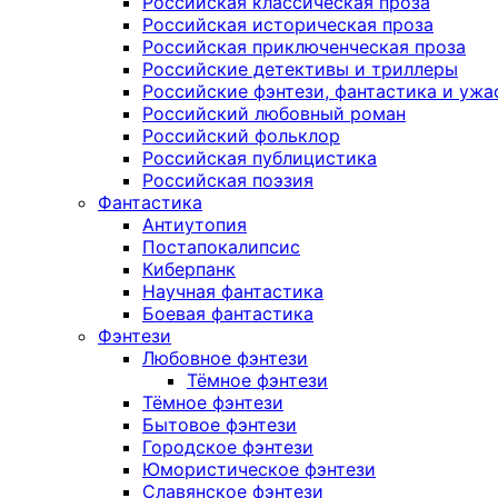
Российская классическая проза
Российская историческая проза
Российская приключенческая проза
Российские детективы и триллеры
Российские фэнтези, фантастика и ужа
Российский любовный роман
Российский фольклор
Российская публицистика
Российская поэзия
Фантастика
Антиутопия
Постапокалипсис
Киберпанк
Научная фантастика
Боевая фантастика
Фэнтези
Любовное фэнтези
Тёмное фэнтези
Тёмное фэнтези
Бытовое фэнтези
Городское фэнтези
Юмористическое фэнтези
Славянское фэнтези