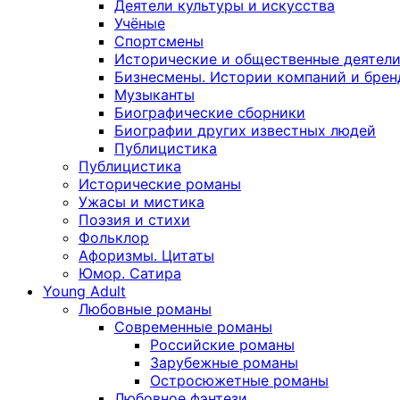
Деятели культуры и искусства
Учёные
Спортсмены
Исторические и общественные деятел
Бизнесмены. Истории компаний и брен
Музыканты
Биографические сборники
Биографии других известных людей
Публицистика
Публицистика
Исторические романы
Ужасы и мистика
Поэзия и стихи
Фольклор
Афоризмы. Цитаты
Юмор. Сатира
Young Adult
Любовные романы
Современные романы
Российские романы
Зарубежные романы
Остросюжетные романы
Любовное фэнтези