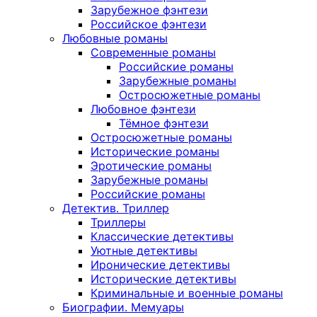
Зарубежное фэнтези
Российское фэнтези
Любовные романы
Современные романы
Российские романы
Зарубежные романы
Остросюжетные романы
Любовное фэнтези
Тёмное фэнтези
Остросюжетные романы
Исторические романы
Эротические романы
Зарубежные романы
Российские романы
Детектив. Триллер
Триллеры
Классические детективы
Уютные детективы
Иронические детективы
Исторические детективы
Криминальные и военные романы
Биографии. Мемуары