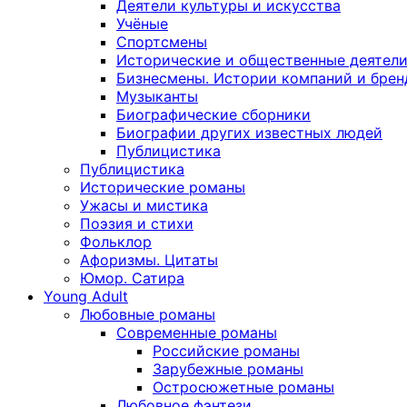
Деятели культуры и искусства
Учёные
Спортсмены
Исторические и общественные деятел
Бизнесмены. Истории компаний и брен
Музыканты
Биографические сборники
Биографии других известных людей
Публицистика
Публицистика
Исторические романы
Ужасы и мистика
Поэзия и стихи
Фольклор
Афоризмы. Цитаты
Юмор. Сатира
Young Adult
Любовные романы
Современные романы
Российские романы
Зарубежные романы
Остросюжетные романы
Любовное фэнтези