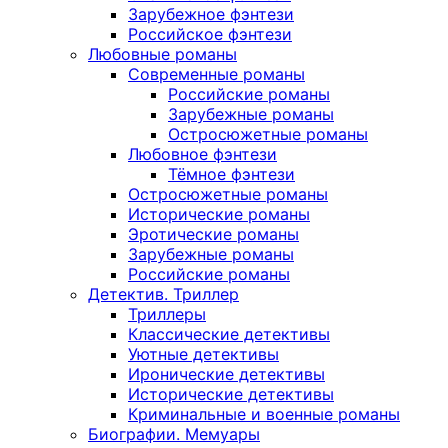
Зарубежное фэнтези
Российское фэнтези
Любовные романы
Современные романы
Российские романы
Зарубежные романы
Остросюжетные романы
Любовное фэнтези
Тёмное фэнтези
Остросюжетные романы
Исторические романы
Эротические романы
Зарубежные романы
Российские романы
Детектив. Триллер
Триллеры
Классические детективы
Уютные детективы
Иронические детективы
Исторические детективы
Криминальные и военные романы
Биографии. Мемуары