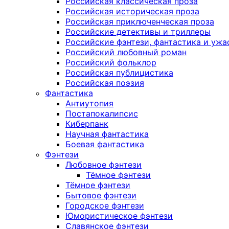
Российская классическая проза
Российская историческая проза
Российская приключенческая проза
Российские детективы и триллеры
Российские фэнтези, фантастика и ужа
Российский любовный роман
Российский фольклор
Российская публицистика
Российская поэзия
Фантастика
Антиутопия
Постапокалипсис
Киберпанк
Научная фантастика
Боевая фантастика
Фэнтези
Любовное фэнтези
Тёмное фэнтези
Тёмное фэнтези
Бытовое фэнтези
Городское фэнтези
Юмористическое фэнтези
Славянское фэнтези