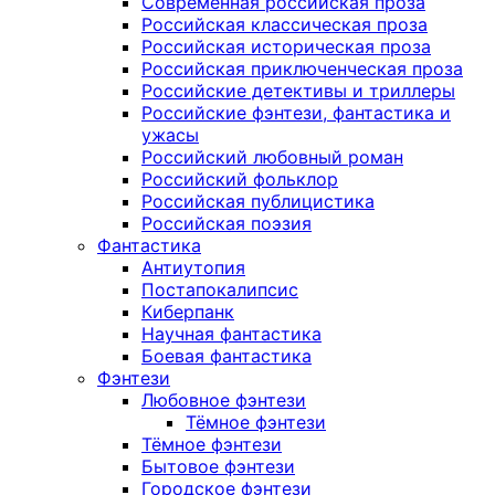
Современная российская проза
Российская классическая проза
Российская историческая проза
Российская приключенческая проза
Российские детективы и триллеры
Российские фэнтези, фантастика и
ужасы
Российский любовный роман
Российский фольклор
Российская публицистика
Российская поэзия
Фантастика
Антиутопия
Постапокалипсис
Киберпанк
Научная фантастика
Боевая фантастика
Фэнтези
Любовное фэнтези
Тёмное фэнтези
Тёмное фэнтези
Бытовое фэнтези
Городское фэнтези