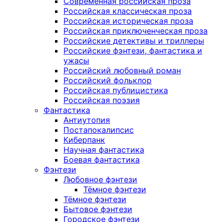
Современная российская проза
Российская классическая проза
Российская историческая проза
Российская приключенческая проза
Российские детективы и триллеры
Российские фэнтези, фантастика и
ужасы
Российский любовный роман
Российский фольклор
Российская публицистика
Российская поэзия
Фантастика
Антиутопия
Постапокалипсис
Киберпанк
Научная фантастика
Боевая фантастика
Фэнтези
Любовное фэнтези
Тёмное фэнтези
Тёмное фэнтези
Бытовое фэнтези
Городское фэнтези