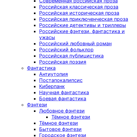
Современная российская проза
Российская классическая проза
Российская историческая проза
Российская приключенческая проза
Российские детективы и триллеры
Российские фэнтези, фантастика и
ужасы
Российский любовный роман
Российский фольклор
Российская публицистика
Российская поэзия
Фантастика
Антиутопия
Постапокалипсис
Киберпанк
Научная фантастика
Боевая фантастика
Фэнтези
Любовное фэнтези
Тёмное фэнтези
Тёмное фэнтези
Бытовое фэнтези
Городское фэнтези