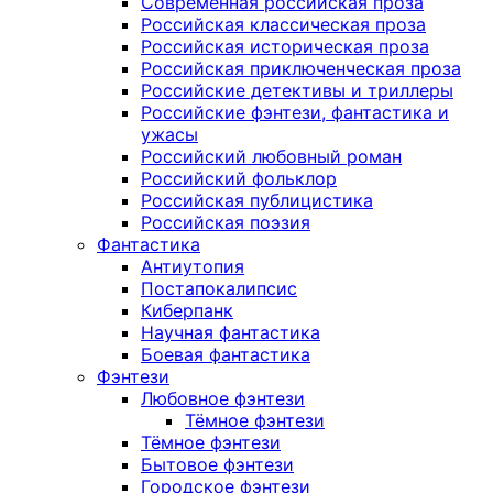
Современная российская проза
Российская классическая проза
Российская историческая проза
Российская приключенческая проза
Российские детективы и триллеры
Российские фэнтези, фантастика и
ужасы
Российский любовный роман
Российский фольклор
Российская публицистика
Российская поэзия
Фантастика
Антиутопия
Постапокалипсис
Киберпанк
Научная фантастика
Боевая фантастика
Фэнтези
Любовное фэнтези
Тёмное фэнтези
Тёмное фэнтези
Бытовое фэнтези
Городское фэнтези