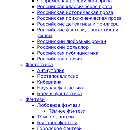
Современная российская проза
Российская классическая проза
Российская историческая проза
Российская приключенческая проза
Российские детективы и триллеры
Российские фэнтези, фантастика и
ужасы
Российский любовный роман
Российский фольклор
Российская публицистика
Российская поэзия
Фантастика
Антиутопия
Постапокалипсис
Киберпанк
Научная фантастика
Боевая фантастика
Фэнтези
Любовное фэнтези
Тёмное фэнтези
Тёмное фэнтези
Бытовое фэнтези
Городское фэнтези