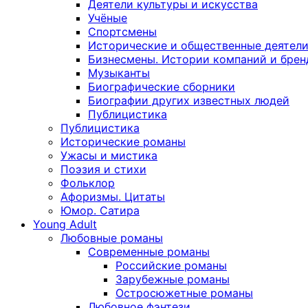
Деятели культуры и искусства
Учёные
Спортсмены
Исторические и общественные деятел
Бизнесмены. Истории компаний и брен
Музыканты
Биографические сборники
Биографии других известных людей
Публицистика
Публицистика
Исторические романы
Ужасы и мистика
Поэзия и стихи
Фольклор
Афоризмы. Цитаты
Юмор. Сатира
Young Adult
Любовные романы
Современные романы
Российские романы
Зарубежные романы
Остросюжетные романы
Любовное фэнтези