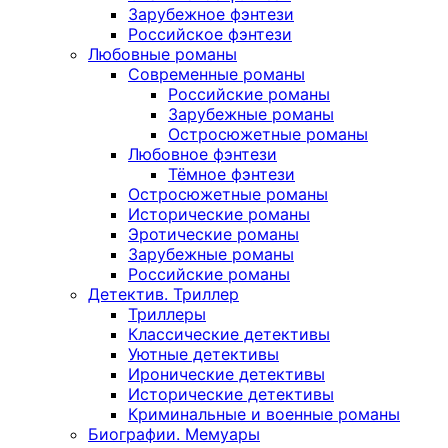
Зарубежное фэнтези
Российское фэнтези
Любовные романы
Современные романы
Российские романы
Зарубежные романы
Остросюжетные романы
Любовное фэнтези
Тёмное фэнтези
Остросюжетные романы
Исторические романы
Эротические романы
Зарубежные романы
Российские романы
Детектив. Триллер
Триллеры
Классические детективы
Уютные детективы
Иронические детективы
Исторические детективы
Криминальные и военные романы
Биографии. Мемуары