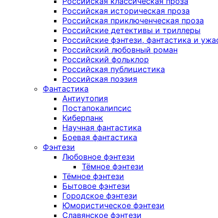
Российская классическая проза
Российская историческая проза
Российская приключенческая проза
Российские детективы и триллеры
Российские фэнтези, фантастика и ужа
Российский любовный роман
Российский фольклор
Российская публицистика
Российская поэзия
Фантастика
Антиутопия
Постапокалипсис
Киберпанк
Научная фантастика
Боевая фантастика
Фэнтези
Любовное фэнтези
Тёмное фэнтези
Тёмное фэнтези
Бытовое фэнтези
Городское фэнтези
Юмористическое фэнтези
Славянское фэнтези