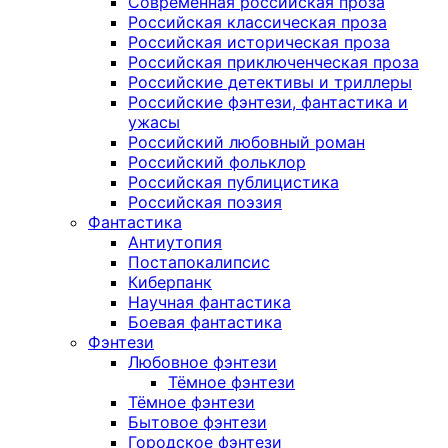
Современная российская проза
Российская классическая проза
Российская историческая проза
Российская приключенческая проза
Российские детективы и триллеры
Российские фэнтези, фантастика и
ужасы
Российский любовный роман
Российский фольклор
Российская публицистика
Российская поэзия
Фантастика
Антиутопия
Постапокалипсис
Киберпанк
Научная фантастика
Боевая фантастика
Фэнтези
Любовное фэнтези
Тёмное фэнтези
Тёмное фэнтези
Бытовое фэнтези
Городское фэнтези