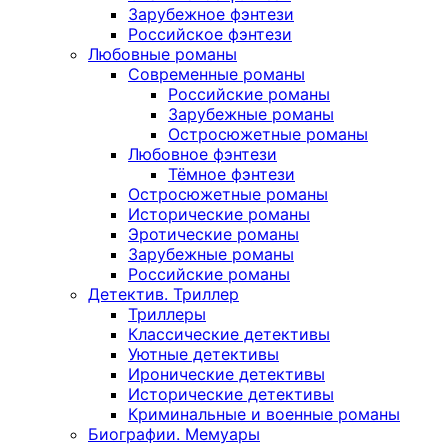
Зарубежное фэнтези
Российское фэнтези
Любовные романы
Современные романы
Российские романы
Зарубежные романы
Остросюжетные романы
Любовное фэнтези
Тёмное фэнтези
Остросюжетные романы
Исторические романы
Эротические романы
Зарубежные романы
Российские романы
Детектив. Триллер
Триллеры
Классические детективы
Уютные детективы
Иронические детективы
Исторические детективы
Криминальные и военные романы
Биографии. Мемуары