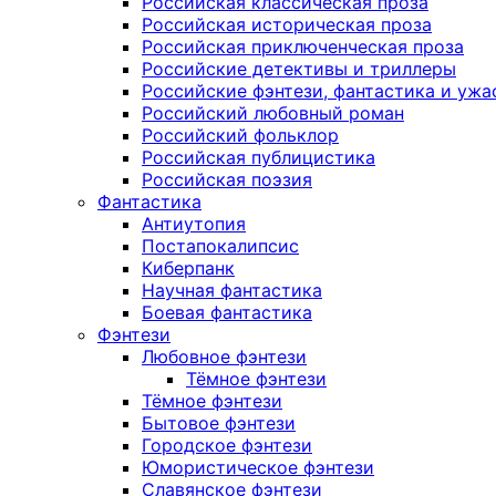
Российская классическая проза
Российская историческая проза
Российская приключенческая проза
Российские детективы и триллеры
Российские фэнтези, фантастика и ужа
Российский любовный роман
Российский фольклор
Российская публицистика
Российская поэзия
Фантастика
Антиутопия
Постапокалипсис
Киберпанк
Научная фантастика
Боевая фантастика
Фэнтези
Любовное фэнтези
Тёмное фэнтези
Тёмное фэнтези
Бытовое фэнтези
Городское фэнтези
Юмористическое фэнтези
Славянское фэнтези