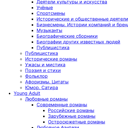
Деятели культуры и искусства
Учёные
Спортсмены
Исторические и общественные деятел
Бизнесмены. Истории компаний и брен
Музыканты
Биографические сборники
Биографии других известных людей
Публицистика
Публицистика
Исторические романы
Ужасы и мистика
Поэзия и стихи
Фольклор
Афоризмы. Цитаты
Юмор. Сатира
Young Adult
Любовные романы
Современные романы
Российские романы
Зарубежные романы
Остросюжетные романы
Любовное фэнтези